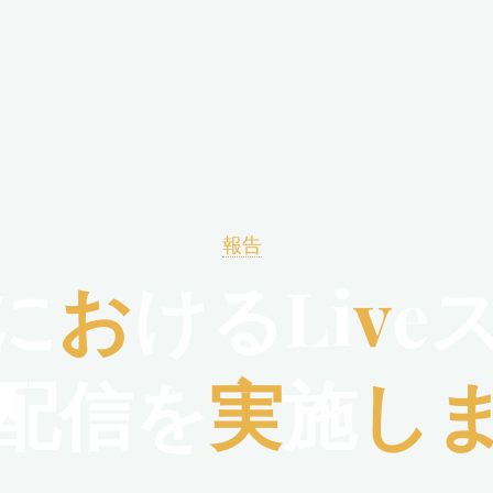
報告
に
お
け
る
L
i
v
e
配
信
を
実
施
し