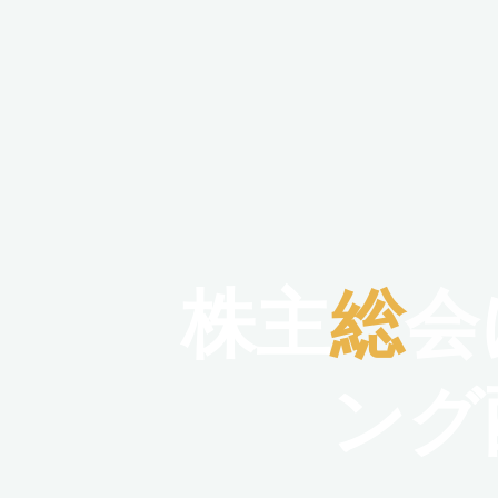
株
主
総
会
ン
グ