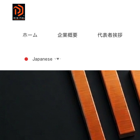
コ
ン
テ
ン
ホーム
企業概要
代表者挨拶
DIGITAL
ツ
へ
FORMATION
ス
Japanese
▼
キ
ッ
プ