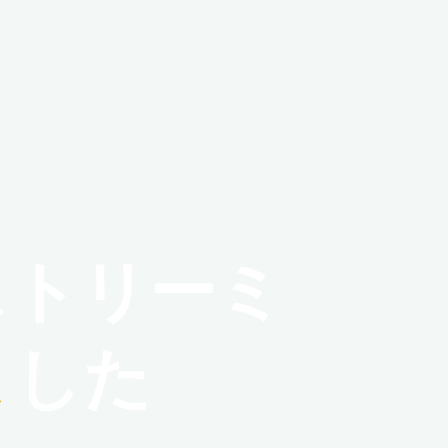
ス
ト
リ
ー
ミ
ま
し
た